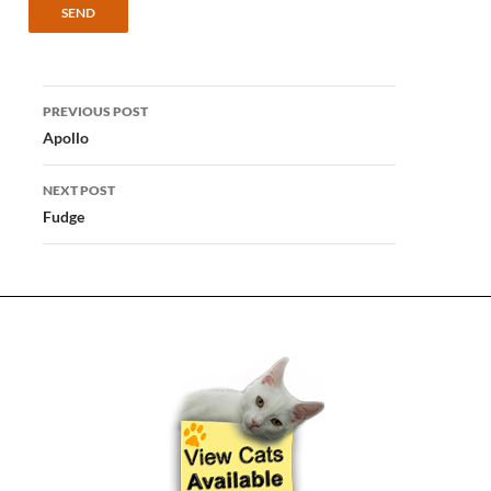
Post
PREVIOUS POST
navigation
Apollo
NEXT POST
Fudge