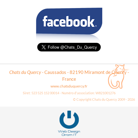
Chats du Quercy
- Caussados - 82190 Miramont de Quercy -
France
www.chatsduquercy.fr
Siret: 523 525 152 00014 - Numéro d'association: W821001276
© Copyright Chats du Quercy 2009 - 2026
Deneme
Bonusu
Veren
Siteler
Web Design
Orrom IT