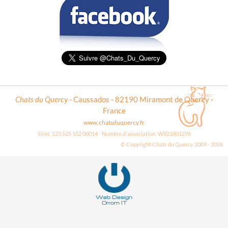
Chats du Quercy
- Caussados - 82190 Miramont de Quercy -
France
www.chatsduquercy.fr
Siret: 523 525 152 00014 - Numéro d'association: W821001276
© Copyright Chats du Quercy 2009 - 2026
Deneme
Bonusu
Veren
Siteler
Web Design
Orrom IT
|
Deneme