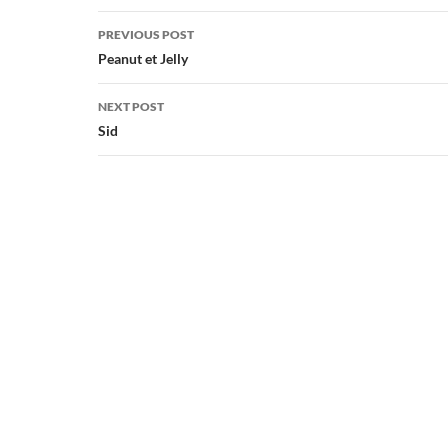
Post
PREVIOUS POST
navigation
Peanut et Jelly
NEXT POST
Sid