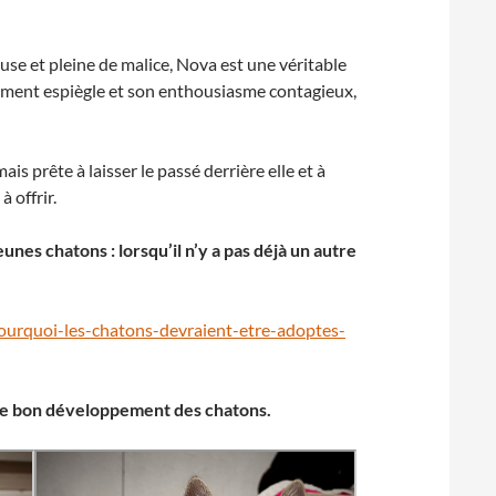
se et pleine de malice, Nova est une véritable
ament espiègle et son enthousiasme contagieux,
is prête à laisser le passé derrière elle et à
à offrir.
nes chatons : lorsqu’il n’y a pas déjà un autre
pourquoi-les-chatons-devraient-etre-adoptes-
et le bon développement des chatons.