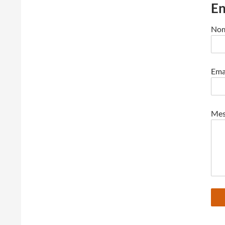
En
No
Emai
Mes