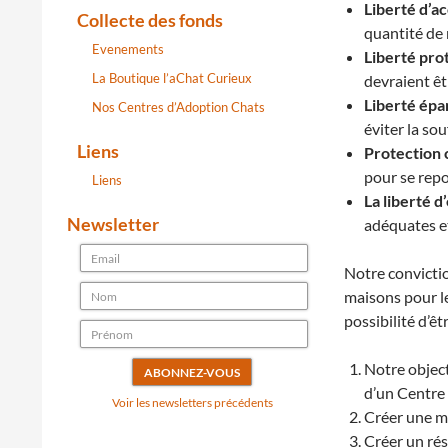
Liberté d’ac
Collecte des fonds
quantité de 
Evenements
Liberté
prot
La Boutique l’aChat Curieux
devraient êt
Liberté
épar
Nos Centres d’Adoption Chats
éviter la so
Liens
Protection 
pour se repo
Liens
La liberté 
Newsletter
adéquates et
Notre convictio
maisons pour le
possibilité d’êt
Notre object
d’un Centre
Voir les newsletters précédents
Créer une ma
Créer un rés