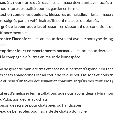
cès à la nourriture et à l’eau
– les animaux devraient avoir accès à
nourriture de qualité pour les garder en forme.
ection contre les douleurs, blessures et maladies
– les animaux 
re soignés par un vétérinaire s’ils sont malades ou blessés.
gné de la peur et de la détresse
– en s’assurant des conditions d
uffrance mentale.
contre l’inconfort
– les animaux devraient avoir le bon type de l
ser.
d’exprimer leurs comportements normaux
–les animaux devraient 
 la compagnie d’autres animaux de leur espèce.
n de gérer de manière très efficace nous permet d’agrandir en tan
s chats abandonnés est au cœur de ce que nous faisons et nous trav
re au sein d’un foyer accueillant et chaleureux qu’ils méritent. Nos p
if est d’améliorer les installations que nous avons déjà à Miram
 d’Adoption dédié aux chats.
ison de retraite pour chats âgés ou handicapés.
eau de bénévoles pour la garde de chats à domicile.