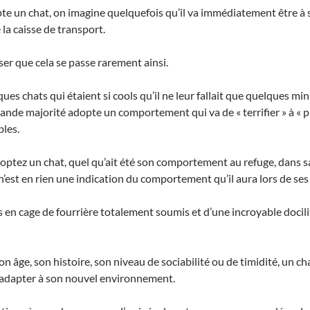
 un chat, on imagine quelquefois qu’il va immédiatement être à so
 la caisse de transport.
iser que cela se passe rarement ainsi.
ques chats qui étaient si cools qu’il ne leur fallait que quelques mi
rande majorité adopte un comportement qui va de « terrifier » à « 
bles.
tez un chat, quel qu’ait été son comportement au refuge, dans sa fa
 n’est en rien une indication du comportement qu’il aura lors de se
ts en cage de fourrière totalement soumis et d’une incroyable docil
on âge, son histoire, son niveau de sociabilité ou de timidité, un c
’adapter à son nouvel environnement.