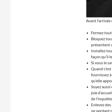
Avant l’arrivée
Fermez toutes
Bloquez tous
présentent u
Installez to
façon qu’il l
Si vous le s
Quand c’est 
fournissez à 
qu’elle appo
Soyez aussi 
joie d’accue
de l’inquiéte
Enlevez des 
ne perdant p