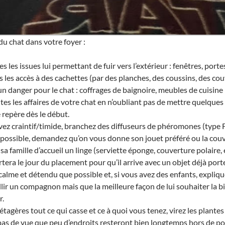
 du chat dans votre foyer :
 les issues lui permettant de fuir vers l’extérieur : fenêtres, portes
 les accès à des cachettes (par des planches, des coussins, des cou
n danger pour le chat : coffrages de baignoire, meubles de cuisine 
utes les affaires de votre chat en n’oubliant pas de mettre quelques 
e repère dès le début.
avez craintif/timide, branchez des diffuseurs de phéromones (type 
possible, demandez qu’on vous donne son jouet préféré ou la couve
sa famille d’accueil un linge (serviette éponge, couverture polaire, 
rtera le jour du placement pour qu’il arrive avec un objet déjà port
calme et détendu que possible et, si vous avez des enfants, expli
illir un compagnon mais que la meilleure façon de lui souhaiter la 
r.
étagères tout ce qui casse et ce à quoi vous tenez, virez les plante
as de vue que peu d’endroits resteront bien longtemps hors de po