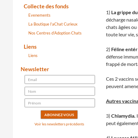
Collecte des fonds
1)
La grippe du
Evenements
décharge nasale
La Boutique l’aChat Curieux
chats âgées ou
Nos Centres d’Adoption Chats
toute leur vie,
Liens
2)
Féline entér
Liens
défense immuni
frappé de morta
Newsletter
Ces 2 vaccins s
peuvent amener 
Autres vaccina
3)
Chlamydia.
peut également 
Voir les newsletters précédents
4)
Leucose féli