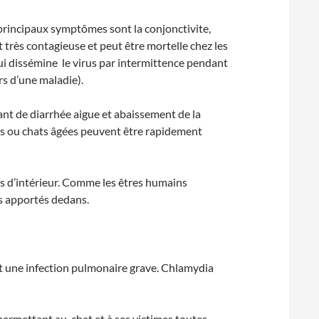
 principaux symptômes sont la conjonctivite,
st très contagieuse et peut être mortelle chez les
i dissémine le virus par intermittence pendant
rs d’une maladie).
ant de diarrhée aigue et abaissement de la
ons ou chats âgées peuvent être rapidement
ts d’intérieur. Comme les êtres humains
ts apportés dedans.
 et une infection pulmonaire grave. Chlamydia
permettant au chat et à ses victimes toutes