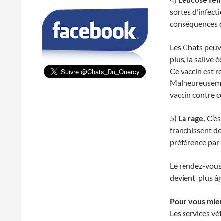
sortes d’infect
conséquences da
Les Chats peuve
plus, la salive
Ce vaccin est r
Malheureusement
vaccin contre c
5)
La rage.
C’es
franchissent des
préférence par 
Le rendez-vous 
devient plus âg
Pour vous mieu
Les services vé