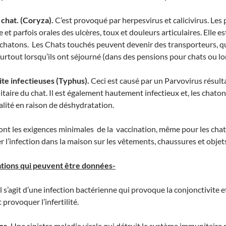
 chat. (Coryza).
C’est provoqué par herpesvirus et calicivirus. Les
 et parfois orales des ulcères, toux et douleurs articulaires. Elle e
 chatons. Les Chats touchés peuvent devenir des transporteurs, qu
 surtout lorsqu’ils ont séjourné (dans des pensions pour chats ou lo
ite infectieuses (Typhus).
Ceci est causé par un Parvovirus résult
taire du chat. Il est également hautement infectieux et, les chat
lité en raison de déshydratation.
ont les exigences minimales de la vaccination, même pour les cha
l’infection dans la maison sur les vêtements, chaussures et obje
tions qui peuvent être données-
Il s’agit d’une infection bactérienne qui provoque la conjonctivite
provoquer l’infertilité.
ns.
Une sinistre maladie virale qui détruit le système immunitaire 