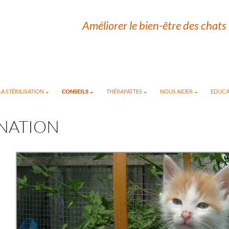
Améliorer le bien-être des chats 
A STÉRILISATION
CONSEILS
THÉRAPATTES
NOUS AIDER
EDUCA
NATION