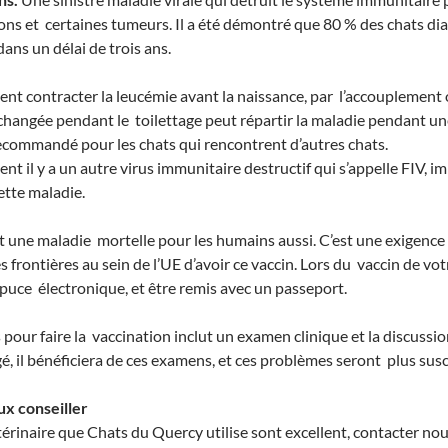
ions et certaines tumeurs. Il a été démontré que 80 % des chats d
ns un délai de trois ans.
nt contracter la leucémie avant la naissance, par l’accouplement 
 échangée pendant le toilettage peut répartir la maladie pendant u
ecommandé pour les chats qui rencontrent d’autres chats.
 il y a un autre virus immunitaire destructif qui s’appelle FIV, im
ette maladie.
t une maladie mortelle pour les humains aussi. C’est une exigence
 frontières au sein de l’UE d’avoir ce vaccin. Lors du vaccin de votr
puce électronique, et être remis avec un passeport.
pour faire la vaccination inclut un examen clinique et la discussion
é, il bénéficiera de ces examens, et ces problèmes seront plus susce
x conseiller
térinaire que Chats du Quercy utilise sont excellent, contacter nous