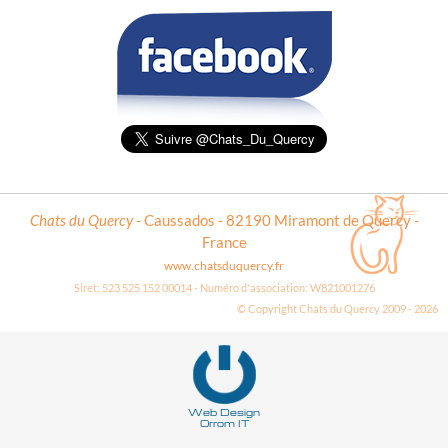
Chats du Quercy
- Caussados - 82190 Miramont de Quercy -
France
www.chatsduquercy.fr
Siret: 523 525 152 00014 - Numéro d'association: W821001276
© Copyright Chats du Quercy 2009 - 2026
Deneme
Bonusu
Veren
Siteler
Web Design
Orrom IT
|