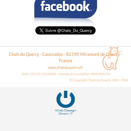
Chats du Quercy
- Caussados - 82190 Miramont de Quercy -
France
www.chatsduquercy.fr
Siret: 523 525 152 00014 - Numéro d'association: W821001276
© Copyright Chats du Quercy 2009 - 2026
Deneme
Bonusu
Veren
Siteler
Web Design
Orrom IT
|
Deneme