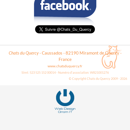
Chats du Quercy
- Caussados - 82190 Miramont de Quercy -
France
www.chatsduquercy.fr
Siret: 523 525 152 00014 - Numéro d'association: W821001276
© Copyright Chats du Quercy 2009 - 2026
Deneme
Bonusu
Veren
Siteler
Web Design
Orrom IT
|
Deneme