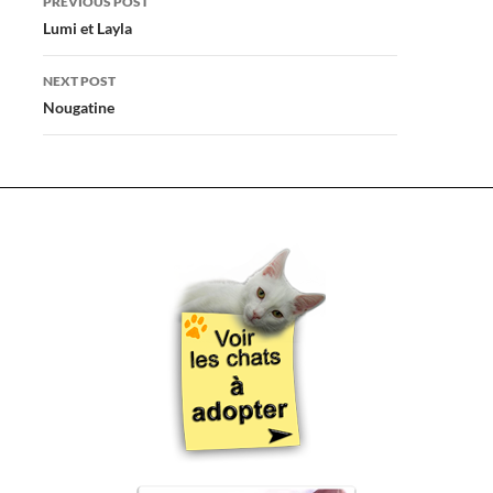
PREVIOUS POST
navigation
Lumi et Layla
NEXT POST
Nougatine