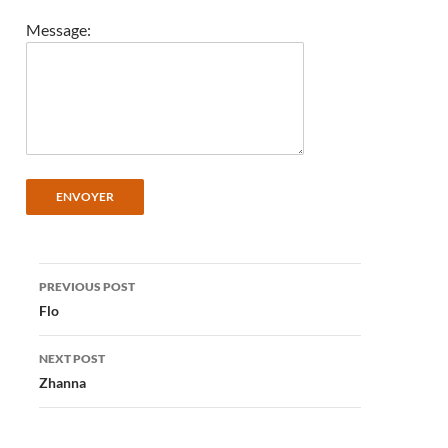
Message:
Post
PREVIOUS POST
navigation
Flo
NEXT POST
Zhanna