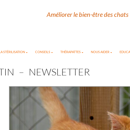
Améliorer le bien-être des chats 
A STÉRILISATION
CONSEILS
THÉRAPATTES
NOUS AIDER
EDUCA
TIN – NEWSLETTER